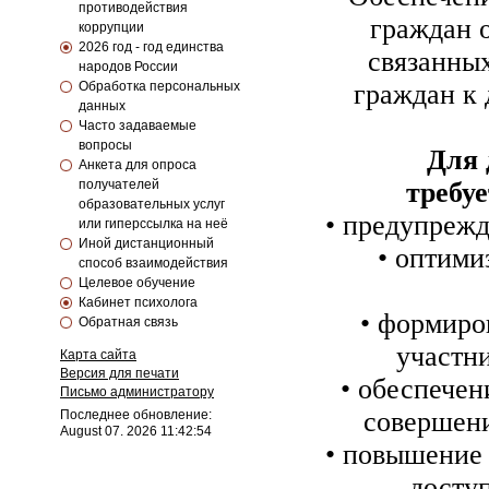
противодействия
граждан 
коррупции
2026 год - год единства
связанных
народов России
Обработка персональных
граждан к
данных
Часто задаваемые
вопросы
Для 
Анкета для опроса
получателей
требу
образовательных услуг
• предупреж
или гиперссылка на неё
Иной дистанционный
• оптими
способ взаимодействия
Целевое обучение
Кабинет психолога
• формиро
Обратная связь
участн
Карта сайта
Версия для печати
• обеспечен
Письмо администратору
совершен
Последнее обновление:
August 07. 2026 11:42:54
• повышение 
досту