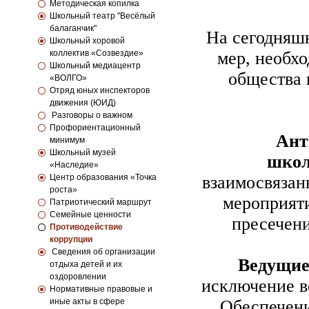
Методическая копилка
Школьный театр "Весёлый
балаганчик"
На сегодняш
Школьный хоровой
коллектив «Созвездие»
мер, необх
Школьный медиацентр
общества 
«ВОЛГО»
Отряд юных инспекторов
движения (ЮИД)
Разговоры о важном
Профориентационный
Ант
минимум
Школьный музей
шко
«Наследие»
Центр образования «Точка
взаимосвязан
роста»
мероприят
Патриотический маршрут
Семейные ценности
пресечен
Противодействие
коррупции
Сведения об организации
Ведущие
отдыха детей и их
оздоровлении
исключение в
Нормативные правовые и
иные акты в сфере
Обеспечени