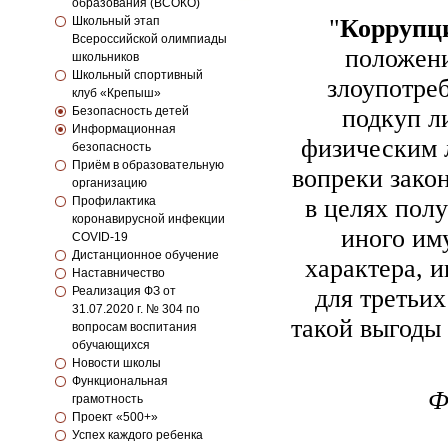
образования (ВСОКО)
Школьный этап
"
Коррупц
Всероссийской олимпиады
положени
школьников
Школьный спортивный
злоупотре
клуб «Крепыш»
Безопасность детей
подкуп л
Информационная
физическим 
безопасность
Приём в образовательную
вопреки зако
организацию
Профилактика
в целях полу
коронавирусной инфекции
иного им
COVID-19
Дистанционное обучение
характера, 
Наставничество
Реализация ФЗ от
для третьи
31.07.2020 г. № 304 по
такой выгоды
вопросам воспитания
обучающихся
Новости школы
Функциональная
Ф
грамотность
Проект «500+»
Успех каждого ребенка