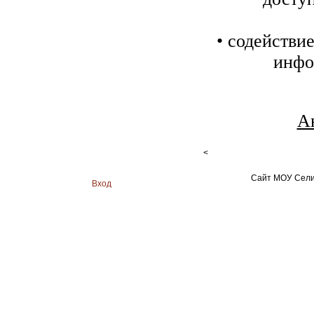
• содействи
инфо
А
<
Сайт МОУ Сели
Вход