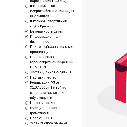
образования (ВСОКО)
Школьный этап
Всероссийской олимпиады
школьников
Школьный спортивный
клуб «Крепыш»
Безопасность детей
Информационная
безопасность
Приём в образовательную
организацию
Профилактика
коронавирусной инфекции
COVID-19
Дистанционное обучение
Наставничество
Реализация ФЗ от
31.07.2020 г. № 304 по
вопросам воспитания
обучающихся
Новости школы
Функциональная
грамотность
Проект «500+»
Успех каждого ребенка