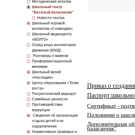
Методическая копилка
Школьный театр
"Весёлый балаганчик"
Новости театра
Школьный хоровой
коллектив «Созвездие»
Школьный медиацентр
«ВОЛГО»
Отряд юных инспекторов
движения (ЮИД)
Разговоры о важном
Профориентационный
минимум
Школьный музей
«Наследие»
Центр образования «Точка
Приказ о создани
роста»
Патриотический маршрут
Паспорт школьног
Семейные ценности
Противодействие
Сертификат - подт
коррупции
Положение о школь
Сведения об организации
отдыха детей и их
Дополнительная об
оздоровлении
балаганчик"
Нормативные правовые и