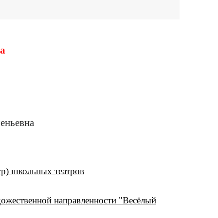
ра
еньевна
тр) школьных театров
ожественной направленности "Весёлый