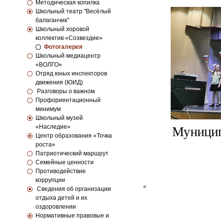
Методическая копилка
Школьный театр "Весёлый
балаганчик"
Школьный хоровой
коллектив «Созвездие»
Фотогалерея
Школьный медиацентр
«ВОЛГО»
Отряд юных инспекторов
движения (ЮИД)
Разговоры о важном
Профориентационный
минимум
Школьный музей
«Наследие»
Муницип
Центр образования «Точка
роста»
Патриотический маршрут
Семейные ценности
Противодействие
коррупции
<
Сведения об организации
отдыха детей и их
оздоровлении
Нормативные правовые и