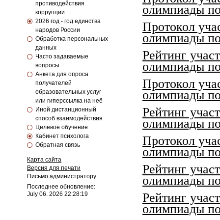
противодействия
олимпиады по
коррупции
2026 год - год единства
Протокол уча
народов России
олимпиады по 
Обработка персональных
данных
Рейтинг учас
Часто задаваемые
олимпиады по 
вопросы
Анкета для опроса
Протокол уча
получателей
олимпиады по 
образовательных услуг
или гиперссылка на неё
Рейтинг учас
Иной дистанционный
способ взаимодействия
олимпиады по 
Целевое обучение
Кабинет психолога
Протокол уча
Обратная связь
олимпиады по
Карта сайта
Рейтинг учас
Версия для печати
Письмо администратору
олимпиады по
Последнее обновление:
July 06. 2026 22:28:19
Рейтинг учас
олимпиады по 