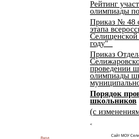
Рейтинг учас
олимпиады по
Приказ № 48 
этапа всерос
Селищенской 
году"
Приказ Отдел
Селижаровско
проведении ш
олимпиады шк
муниципально
Порядок про
школьников
(с изменениям
<
Сайт МОУ Сели
Вход