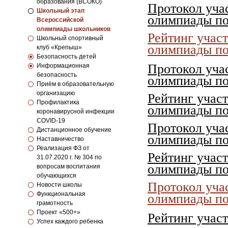
образования (ВСОКО)
Протокол уча
Школьный этап
олимпиады по
Всероссийской
олимпиады школьников
Рейтинг учас
Школьный спортивный
олимпиады по 
клуб «Крепыш»
Безопасность детей
Протокол уча
Информационная
безопасность
олимпиады по 
Приём в образовательную
организацию
Рейтинг учас
Профилактика
олимпиады по
коронавирусной инфекции
COVID-19
Протокол уча
Дистанционное обучение
олимпиады по
Наставничество
Реализация ФЗ от
Рейтинг учас
31.07.2020 г. № 304 по
олимпиады по 
вопросам воспитания
обучающихся
Протокол уча
Новости школы
Функциональная
олимпиады по 
грамотность
Проект «500+»
Рейтинг учас
Успех каждого ребенка