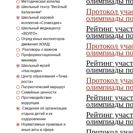
олимпиады по
Методическая копилка
Школьный театр "Весёлый
Протокол уча
балаганчик"
олимпиады по
Школьный хоровой
коллектив «Созвездие»
Рейтинг учас
Школьный медиацентр
олимпиады по 
«ВОЛГО»
Отряд юных инспекторов
Протокол уча
движения (ЮИД)
Разговоры о важном
олимпиады по 
Профориентационный
минимум
Рейтинг учас
Школьный музей
олимпиады по 
«Наследие»
Центр образования «Точка
Протокол уча
роста»
олимпиады по 
Патриотический маршрут
Семейные ценности
Рейтинг учас
Противодействие
олимпиады по 
коррупции
Сведения об организации
Рейтинг учас
отдыха детей и их
оздоровлении
олимпиады по
Нормативные правовые и
иные акты в сфере
Протокол уча