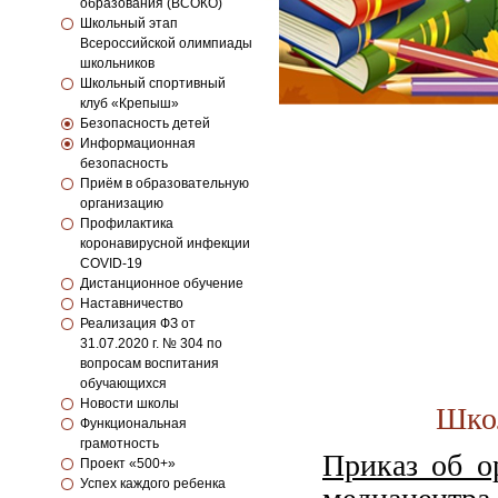
образования (ВСОКО)
Школьный этап
Всероссийской олимпиады
школьников
Школьный спортивный
клуб «Крепыш»
Безопасность детей
Информационная
безопасность
Приём в образовательную
организацию
Профилактика
коронавирусной инфекции
COVID-19
Дистанционное обучение
Наставничество
Реализация ФЗ от
31.07.2020 г. № 304 по
вопросам воспитания
обучающихся
Новости школы
Шко
Функциональная
грамотность
Приказ об о
Проект «500+»
Успех каждого ребенка