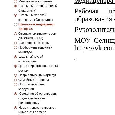
медиацентра
Методическая копилка
Школьный театр "Весёлый
Рабочая пр
балаганчик"
Школьный хоровой
образования
коллектив «Созвездие»
Школьный медиацентр
Руководител
«ВОЛГО»
Отряд юных инспекторов
МОУ Селище
движения (ЮИД)
Разговоры о важном
https://vk.c
Профориентационный
минимум
Школьный музей
<
«Наследие»
Центр образования «Точка
роста»
Патриотический маршрут
Семейные ценности
Противодействие
коррупции
Сведения об организации
отдыха детей и их
оздоровлении
Нормативные правовые и
иные акты в сфере