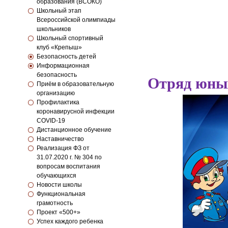
образования (ВСОКО)
Школьный этап
Всероссийской олимпиады
школьников
Школьный спортивный
клуб «Крепыш»
Безопасность детей
Информационная
безопасность
Отряд юны
Приём в образовательную
организацию
Профилактика
коронавирусной инфекции
COVID-19
Дистанционное обучение
Наставничество
Реализация ФЗ от
31.07.2020 г. № 304 по
вопросам воспитания
обучающихся
Новости школы
Функциональная
грамотность
Проект «500+»
Успех каждого ребенка