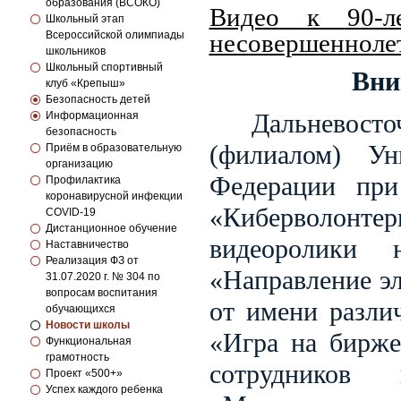
образования (ВСОКО)
Видео к 90-л
Школьный этап
Всероссийской олимпиады
несовершенноле
школьников
Школьный спортивный
Вни
клуб «Крепыш»
Безопасность детей
Дальневос
Информационная
безопасность
(филиалом) Ун
Приём в образовательную
организацию
Федерации при
Профилактика
коронавирусной инфекции
«Киберволон
COVID-19
Дистанционное обучение
видеоролики 
Наставничество
Реализация ФЗ от
«Направление э
31.07.2020 г. № 304 по
вопросам воспитания
от имени разли
обучающихся
Новости школы
«Игра на бирже
Функциональная
грамотность
сотрудников 
Проект «500+»
Успех каждого ребенка