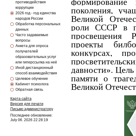
формирование 
противодействия
коррупции
поколения, уча
2026 год - год единства
Великой Отече
народов России
Обработка персональных
роли СССР в п
данных
просвещения Р
Часто задаваемые
вопросы
проекты билб
Анкета для опроса
конкурсах, пр
получателей
образовательных услуг
просветительс
или гиперссылка на неё
давности». Цель
Иной дистанционный
способ взаимодействия
памяти о траг
Целевое обучение
Кабинет психолога
Великой Отечес
Обратная связь
Карта сайта
Версия для печати
Письмо администратору
Последнее обновление:
July 06. 2026 22:28:19