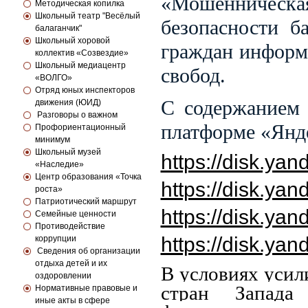
«Мошенничес
Методическая копилка
Школьный театр "Весёлый
безопасности б
балаганчик"
Школьный хоровой
граждан информ
коллектив «Созвездие»
Школьный медиацентр
свобод.
«ВОЛГО»
Отряд юных инспекторов
С содержанием 
движения (ЮИД)
Разговоры о важном
платформе «Янд
Профориентационный
минимум
Школьный музей
https://disk.y
«Наследие»
Центр образования «Точка
https://disk.y
роста»
Патриотический маршрут
https://disk.ya
Семейные ценности
Противодействие
https://disk.ya
коррупции
Сведения об организации
отдыха детей и их
В условиях уси
оздоровлении
стран Запад
Нормативные правовые и
иные акты в сфере