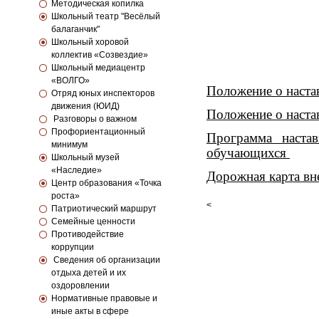
Методическая копилка
Школьный театр "Весёлый
балаганчик"
Школьный хоровой
коллектив «Созвездие»
Школьный медиацентр
«ВОЛГО»
Положение о наста
Отряд юных инспекторов
движения (ЮИД)
Положение о наста
Разговоры о важном
Профориентационный
Программа настав
минимум
обучающихся
Школьный музей
«Наследие»
Дорожная карта вн
Центр образования «Точка
роста»
<
Патриотический маршрут
Семейные ценности
Противодействие
коррупции
Сведения об организации
отдыха детей и их
оздоровлении
Нормативные правовые и
иные акты в сфере