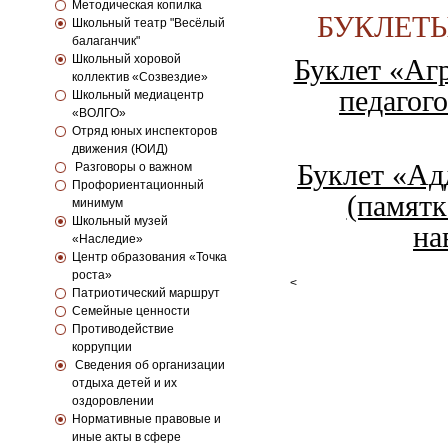
Методическая копилка
БУКЛЕТ
Школьный театр "Весёлый
балаганчик"
Школьный хоровой
Буклет «Агр
коллектив «Созвездие»
педагог
Школьный медиацентр
«ВОЛГО»
Отряд юных инспекторов
движения (ЮИД)
Буклет «Ад
Разговоры о важном
Профориентационный
(памятк
минимум
Школьный музей
на
«Наследие»
Центр образования «Точка
роста»
<
Патриотический маршрут
Семейные ценности
Противодействие
коррупции
Сведения об организации
отдыха детей и их
оздоровлении
Нормативные правовые и
иные акты в сфере