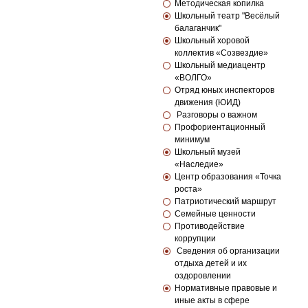
Методическая копилка
Школьный театр "Весёлый
балаганчик"
Школьный хоровой
коллектив «Созвездие»
Школьный медиацентр
«ВОЛГО»
Отряд юных инспекторов
движения (ЮИД)
Разговоры о важном
Профориентационный
минимум
Школьный музей
«Наследие»
Центр образования «Точка
роста»
Патриотический маршрут
Семейные ценности
Противодействие
коррупции
Сведения об организации
отдыха детей и их
оздоровлении
Нормативные правовые и
иные акты в сфере