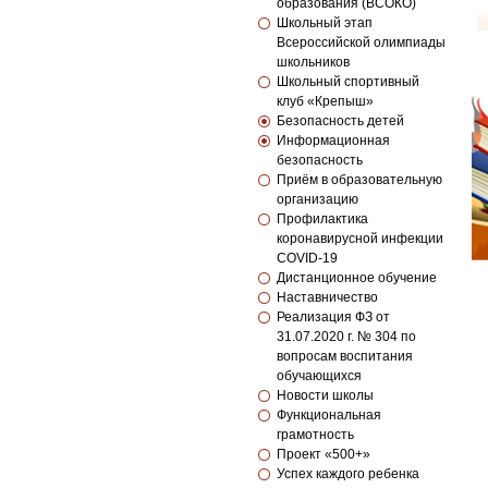
образования (ВСОКО)
Школьный этап
Всероссийской олимпиады
школьников
Школьный спортивный
клуб «Крепыш»
Безопасность детей
Информационная
безопасность
Приём в образовательную
организацию
Профилактика
коронавирусной инфекции
COVID-19
Дистанционное обучение
Наставничество
Реализация ФЗ от
31.07.2020 г. № 304 по
вопросам воспитания
обучающихся
Новости школы
Функциональная
грамотность
Проект «500+»
Успех каждого ребенка