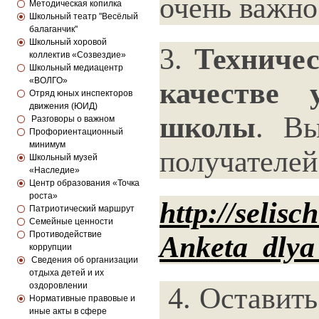
очень важно
Методическая копилка
Школьный театр "Весёлый
балаганчик"
Школьный хоровой
3.
Техниче
коллектив «Созвездие»
Школьный медиацентр
«ВОЛГО»
качестве 
Отряд юных инспекторов
движения (ЮИД)
школы
. Вы
Разговоры о важном
Профориентационный
минимум
получателей
Школьный музей
«Наследие»
Центр образования «Точка
роста»
http://selisc
Патриотический маршрут
Семейные ценности
Противодействие
Anketa_dlya
коррупции
Сведения об организации
отдыха детей и их
оздоровлении
4. Оставить
Нормативные правовые и
иные акты в сфере