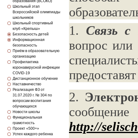
образования (ВСОКО)
Школьный этап
образовател
Всероссийской олимпиады
школьников
Школьный спортивный
1.
Связь с
клуб «Крепыш»
Безопасность детей
Информационная
вопрос или
безопасность
Приём в образовательную
специалист
организацию
Профилактика
коронавирусной инфекции
предоставя
COVID-19
Дистанционное обучение
Наставничество
Реализация ФЗ от
2.
Электро
31.07.2020 г. № 304 по
вопросам воспитания
обучающихся
сообщение 
Новости школы
Функциональная
http://selis
грамотность
Проект «500+»
Успех каждого ребенка