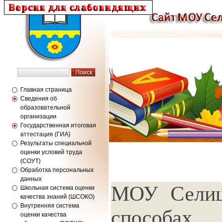
Главная страница
Сведения об
образовательной
организации
Государственная итоговая
аттестация (ГИА)
Результаты специальной
оценки условий труда
(СОУТ)
Обработка персональных
данных
МОУ Селищ
Школьная система оценки
качества знаний (ШСОКО)
Внутренняя система
способах 
оценки качества