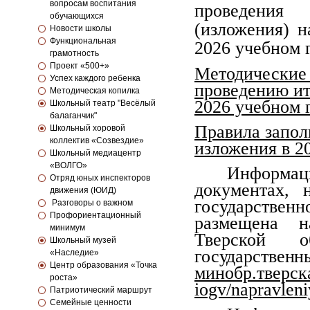
вопросам воспитания
проведения
обучающихся
(изложения) н
Новости школы
Функциональная
2026 учебном 
грамотность
Проект «500+»
Методические 
Успех каждого ребенка
проведению ит
Методическая копилка
2026 учебном 
Школьный театр "Весёлый
балаганчик"
Правила запол
Школьный хоровой
коллектив «Созвездие»
изложения в 2
Школьный медиацентр
«ВОЛГО»
Информац
Отряд юных инспекторов
документах,
движения (ЮИД)
государственн
Разговоры о важном
Профориентационный
размещена
н
минимум
Тверской
о
Школьный музей
государственн
«Наследие»
Центр образования «Точка
минобр.тверска
роста»
iogv/napravlen
Патриотический маршрут
Семейные ценности