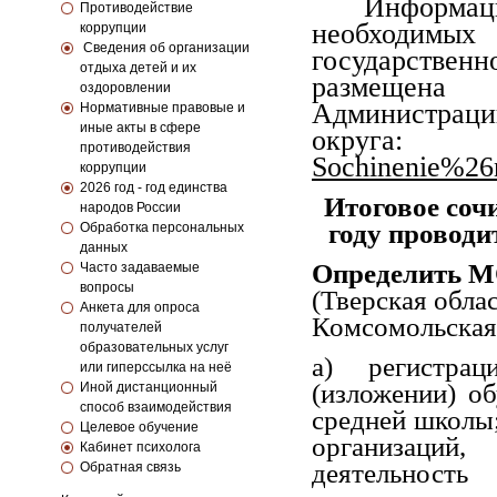
Информац
Противодействие
необходим
коррупции
Сведения об организации
государственн
отдыха детей и их
размещена
оздоровлении
Администрац
Нормативные правовые и
иные акты в сфере
окр
противодействия
Sochinenie%2
коррупции
2026 год - год единства
Итоговое соч
народов России
году проводит
Обработка персональных
данных
Определить М
Часто задаваемые
вопросы
(Тверская облас
Анкета для опроса
Комсомольская,
получателей
образовательных услуг
а) регистрац
или гиперссылка на неё
(изложении) о
Иной дистанционный
способ взаимодействия
средней школы
Целевое обучение
организаций
Кабинет психолога
деятельност
Обратная связь