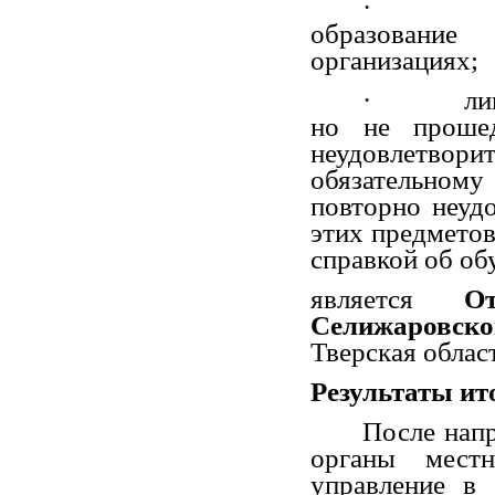
·
образовани
организациях;
·
ли
но не прош
неудовлетвори
обязательном
повторно неуд
этих предметов
справкой об об
является
О
Селижаровск
Тверская област
Результаты ит
После напр
органы местн
управление в 