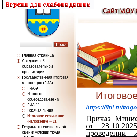
Главная страница
Сведения об
образовательной
организации
Государственная итоговая
аттестация (ГИА)
ГИА-9
Итоговое
Итоговое
собеседование - 9
ГИА-11
https://fipi.ru/it
Горячая линия
Итоговое сочинение
Приказ Минис
(изложение) - 11
от 28.10.2
Результаты специальной
проведении и
оценки условий труда