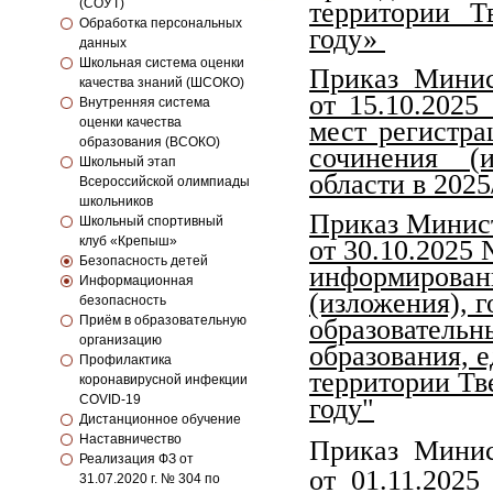
(СОУТ)
территории Т
Обработка персональных
году»
данных
Школьная система оценки
Приказ Минис
качества знаний (ШСОКО)
от 15.10.202
Внутренняя система
оценки качества
мест регистра
образования (ВСОКО)
сочинения (
Школьный этап
области в 2025
Всероссийской олимпиады
школьников
Приказ Минист
Школьный спортивный
клуб «Крепыш»
от 30.10.2025
Безопасность детей
информировани
Информационная
(изложения), 
безопасность
Приём в образовательную
образовательн
организацию
образования, е
Профилактика
территории Тв
коронавирусной инфекции
COVID-19
году"
Дистанционное обучение
Наставничество
Приказ Минис
Реализация ФЗ от
от 01.11.202
31.07.2020 г. № 304 по