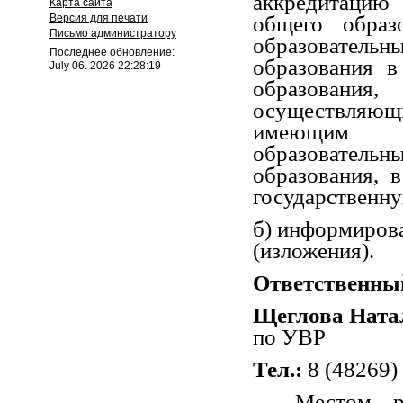
аккредитацию
Карта сайта
Версия для печати
общего обра
Письмо администратору
образовате
Последнее обновление:
образования в
July 06. 2026 22:28:19
образования,
осуществляю
имеющим г
образовател
образования, 
государственну
б) информирова
(изложения).
Ответственны
Щеглова Ната
по УВР
Тел.:
8 (48269)
Местом р