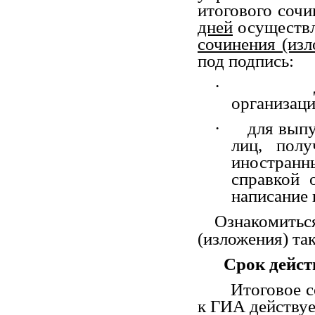
итогового соч
дней
осуществ
сочинения (из
под подпись:
·
организаци
·
для вып
лиц, пол
иностранны
справкой 
написание 
Ознакомитьс
(изложения) та
Срок дейст
Итоговое с
к ГИА действуе