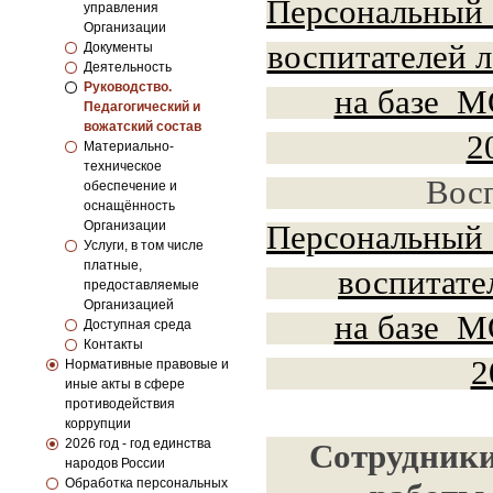
Персональный 
управления
Организации
воспитателей 
Документы
Деятельность
Руководство.
на базе М
Педагогический и
вожатский состав
2
Материально-
техническое
Восп
обеспечение и
оснащённость
Организации
Персональный 
Услуги, в том числе
платные,
воспитате
предоставляемые
Организацией
на базе М
Доступная среда
Контакты
2
Нормативные правовые и
иные акты в сфере
противодействия
коррупции
2026 год - год единства
Сотрудники
народов России
Обработка персональных