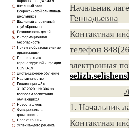
образования (ВСОКО)
Начальник лаг
Школьный этап
Всероссийской олимпиады
Геннадьевна
школьников
Школьный спортивный
клуб «Крепыш»
Контактная ин
Безопасность детей
Информационная
безопасность
телефон 848(2
Приём в образовательную
организацию
Профилактика
электронная по
коронавирусной инфекции
COVID-19
selizh.selishe
Дистанционное обучение
Наставничество
Реализация ФЗ от
Л
31.07.2020 г. № 304 по
вопросам воспитания
обучающихся
1. Начальник л
Новости школы
Функциональная
грамотность
Контактная ин
Проект «500+»
Успех каждого ребенка