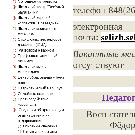
Методическая копилка
Школьный театр "Весёлый
телефон 848(26
балаганчик"
Школьный хоровой
коллектив «Созвездие»
электронная
Школьный медиацентр
«ВОЛГО»
почта:
selizh.s
Отряд юных инспекторов
движения (ЮИД)
Разговоры о важном
Вакантные мес
Профориентационный
минимум
отсутствуют
Школьный музей
«Наследие»
Центр образования «Точка
роста»
Патриотический маршрут
Семейные ценности
Педагог
Противодействие
коррупции
Сведения об организации
Воспитател
отдыха детей и их
оздоровлении
Фёдор
Основные сведения
Структура и органы