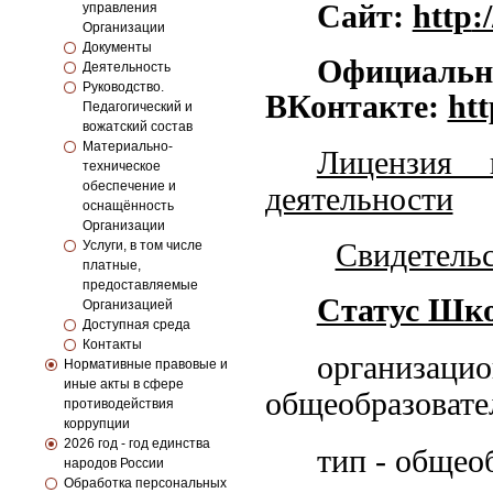
Сайт:
http
:/
управления
Организации
Документы
Официальн
Деятельность
Руководство.
ВКонтакте:
htt
Педагогический и
вожатский состав
Материально-
Лицензия 
техническое
обеспечение и
деятельности
оснащённость
Организации
Свидетельс
Услуги, в том числе
платные,
предоставляемые
Статус Шк
Организацией
Доступная среда
Контакты
организацио
Нормативные правовые и
иные акты в сфере
общеобразовате
противодействия
коррупции
2026 год - год единства
тип - общео
народов России
Обработка персональных