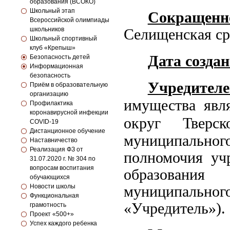
образования (ВСОКО)
Школьный этап
Сокращен
Всероссийской олимпиады
школьников
Селищенская с
Школьный спортивный
клуб «Крепыш»
Дата созда
Безопасность детей
Информационная
безопасность
Учредител
Приём в образовательную
организацию
имущества явл
Профилактика
коронавирусной инфекции
округ Тверск
COVID-19
Дистанционное обучение
муниципального
Наставничество
Реализация ФЗ от
полномочия уч
31.07.2020 г. № 304 по
вопросам воспитания
образования
обучающихся
Новости школы
муниципальног
Функциональная
«Учредитель»).
грамотность
Проект «500+»
Успех каждого ребенка