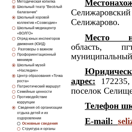
Местонахож
Методическая копилка
Школьный театр "Весёлый
Селижаровски
балаганчик"
Школьный хоровой
Селижарово.
коллектив «Созвездие»
Школьный медиацентр
«ВОЛГО»
Место н
Отряд юных инспекторов
движения (ЮИД)
область,
пг
Разговоры о важном
муниципальный 
Профориентационный
минимум
Школьный музей
Юридич
«Наследие»
Центр образования «Точка
адрес:
172235,
роста»
Патриотический маршрут
поселок Селище
Семейные ценности
Противодействие
коррупции
Телефон шк
Сведения об организации
отдыха детей и их
оздоровлении
E
-
mail
:
sel
Основные сведения
Структура и органы